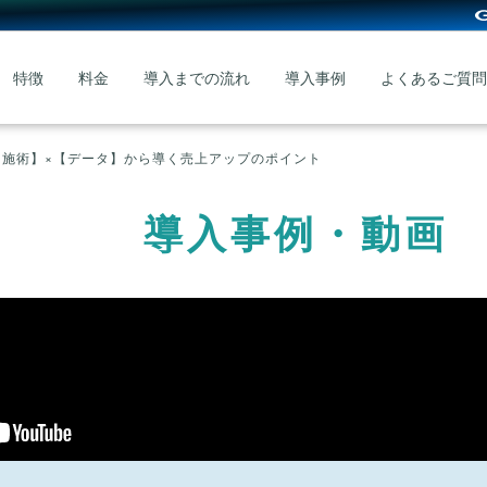
特徴
料金
導入までの流れ
導入事例
よくあるご質問
【施術】×【データ】から導く売上アップのポイント
導入事例・動画