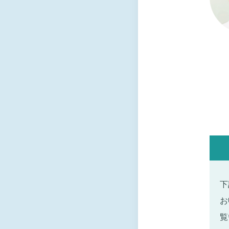
下
お
覧