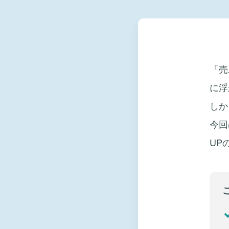
「売
に浮
しか
今回
UP