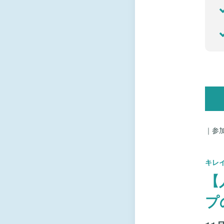
｜参
キレイ
【
プ