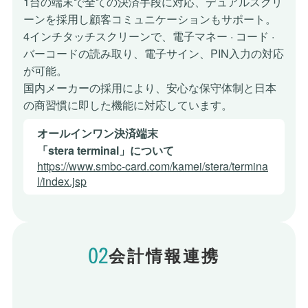
1台の端末で全ての決済手段に対応、デュアルスクリ
ーンを
採用し顧客コミュニケーションもサポート。
4インチタッチスクリーンで、電子マネー · コード ·
バーコードの
読み取り、電子サイン、PIN入力の対応
が可能。
国内メーカーの採用により、安心な保守体制と日本
の商習慣に
即した機能に対応しています。
オールインワン決済端末
「stera terminal」について
https://www.smbc-card.com/kamei/stera/termina
l/index.jsp
会計情報連携