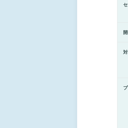
セ
開
対
プ