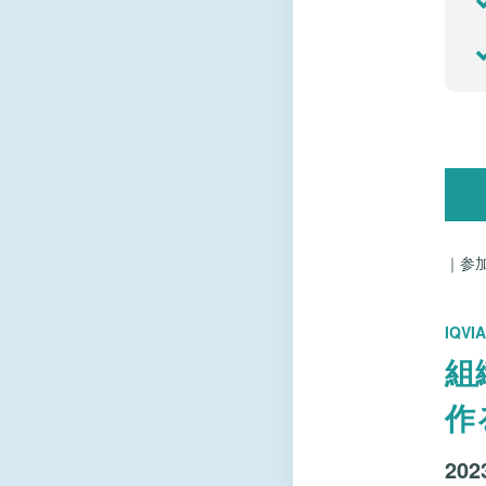
｜参
IQ
組
作
20