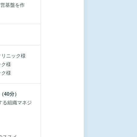
経営基盤を作
クリニック様
ック様
ック様
（40分）
する組織マネジ
のススメ